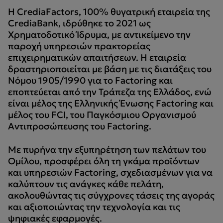
Η CrediaFactors, 100% θυγατρική εταιρεία της
CrediaBank, ιδρύθηκε το 2021 ως
Χρηματοδοτικό Ίδρυμα, με αντικείμενο την
παροχή υπηρεσιών πρακτορείας
επιχειρηματικών απαιτήσεων. Η εταιρεία
δραστηριοποιείται με βάση με τις διατάξεις του
Νόμου 1905/1990 για το Factoring και
εποπτεύεται από την Τράπεζα της Ελλάδος, ενώ
είναι μέλος της Ελληνικής Ένωσης Factoring και
μέλος του FCI, του Παγκόσμιου Οργανισμού
Αντιπροσώπευσης του Factoring.
Με πυρήνα την εξυπηρέτηση των πελάτων του
Ομίλου, προσφέρει όλη τη γκάμα προϊόντων
και υπηρεσιών Factoring, σχεδιασμένων για να
καλύπτουν τις ανάγκες κάθε πελάτη,
ακολουθώντας τις σύγχρονες τάσεις της αγοράς
και αξιοποιώντας την τεχνολογία και τις
ψηφιακές εφαρμογές.