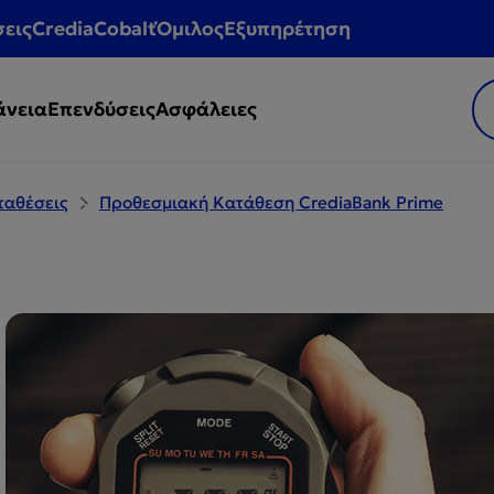
σεις
CrediaCobalt
Όμιλος
Εξυπηρέτηση
άνεια
Επενδύσεις
Ασφάλειες
ταθέσεις
Προθεσμιακή Κατάθεση CrediaBank Prime