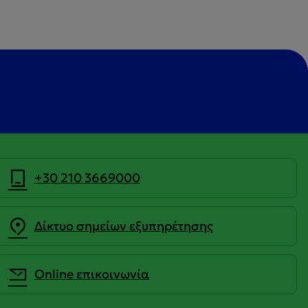
+30 210 3669000
Δίκτυο σημείων εξυπηρέτησης
Οnline επικοινωνία