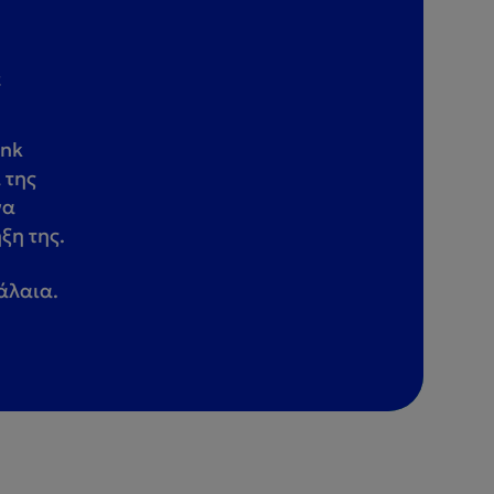
ε
ank
 της
να
ξη της.
άλαια.