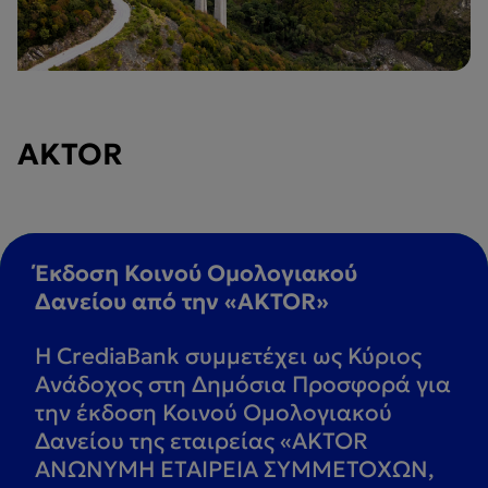
AKTOR
Έκδοση Κοινού Ομολογιακού
Δανείου από την «AKTOR»
Η CrediaBank συμμετέχει ως Κύριος
Ανάδοχος στη Δημόσια Προσφορά για
την έκδοση Κοινού Ομολογιακού
Δανείου της εταιρείας «ΑΚTOR
ΑΝΩΝΥΜΗ ΕΤΑΙΡΕΙΑ ΣΥΜΜΕΤΟΧΩΝ,