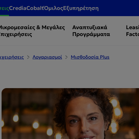
σεις
CrediaCobalt
Όμιλος
Εξυπηρέτηση
Μικρομεσαίες & Μεγάλες
Αναπτυξιακά
Leas
Επιχειρήσεις
Προγράμματα
Fact
ιχειρήσεις
Λογαριασμοί
Μισθοδοσία Plus