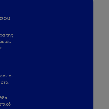
 σου
ρα της
ρετεί.
ης
ank e-
 στα
μάδα
σωπικό