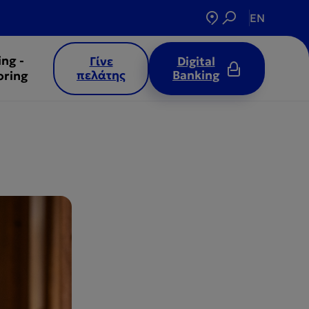
EN
ing -
Γίνε
Digital
πελάτης
Banking
oring