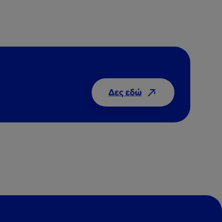
Δες εδώ