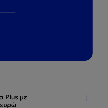
 Plus με
 ευρώ