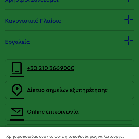
Κανονιστικό Πλαίσιο
Εργαλεία
+30 210 3669000
Δίκτυο σημείων εξυπηρέτησης
Οnline επικοινωνία
CrediaBank Ανώνυμη Τραπεζική
Χρησιμοποιούμε cookies ώστε η τοποθεσία μας να λειτουργεί