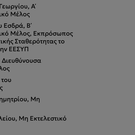
Γεωργίου, Α΄
ικό Μέλος
 Εσδρά, Β΄
τικό Μέλος, Εκπρόσωπος
ικής Σταθερότητας το
την ΕΕΣΥΠ
, Διευθύνουσα
λος
 του
ς
ημητρίου, Μη
λείου, Μη Εκτελεστικό