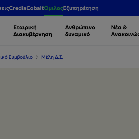
σεις
CrediaCobalt
Όμιλος
Εξυπηρέτηση
Εταιρική
Ανθρώπινο
Νέα &
Διακυβέρνηση
δυναμικό
Ανακοινώ
τικό Συμβούλιο
Μέλη Δ.Σ.