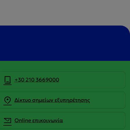
+30 210 3669000
Δίκτυο σημείων εξυπηρέτησης
Οnline επικοινωνία