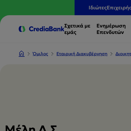
Ιδιώτες
Επιχειρή
Σχετικά με
Ενημέρωση
εμάς
Επενδυτών
Όμιλος
Εταιρική Διακυβέρνηση
Διοικη
Μέλη Δ.Σ.