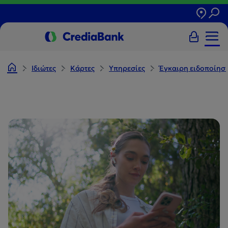
Ιδιώτες
Κάρτες
Υπηρεσίες
Έγκαιρη ειδοποίησ