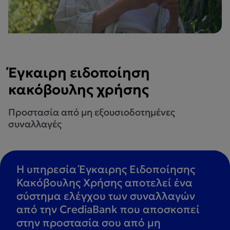
Έγκαιρη ειδοποίηση
κακόβουλης χρήσης
Προστασία από μη εξουσιοδοτημένες
συναλλαγές
Η υπηρεσία Έγκαιρης Ειδοποίησης
Κακόβουλης Χρήσης αποτελεί ένα
σύστημα ελέγχου των συναλλαγών
από την CrediaBank που αποσκοπεί
στην προστασία σου από μη