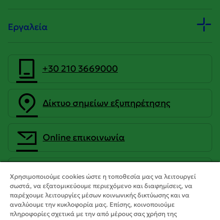
Εργαλεία
+30 210 3669000
Δίκτυο σημείων εξυπηρέτησης
Οnline επικοινωνία
CrediaBank Ανώνυμη Τραπεζική
Χρησιμοποιούμε cookies ώστε η τοποθεσία μας να λειτουργεί
Εταιρεία
σωστά, να εξατομικεύουμε περιεχόμενο και διαφημίσεις, να
παρέχουμε λειτουργίες μέσων κοινωνικής δικτύωσης και να
αναλύουμε την κυκλοφορία μας. Επίσης, κοινοποιούμε
πληροφορίες σχετικά με την από μέρους σας χρήση της