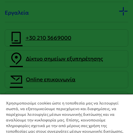
Εργαλεία
+30 210 3669000
Δίκτυο σημείων εξυπηρέτησης
Οnline επικοινωνία
CrediaBank Ανώνυμη Τραπεζική
Χρησιμοποιούμε cookies ώστε η τοποθεσία μας να λειτουργεί
Εταιρεία
σωστά, να εξατομικεύουμε περιεχόμενο και διαφημίσεις, να
παρέχουμε λειτουργίες μέσων κοινωνικής δικτύωσης και να
αναλύουμε την κυκλοφορία μας. Επίσης, κοινοποιούμε
πληροφορίες σχετικά με την από μέρους σας χρήση της
τοποθεσίας μας στους συνεργάτες μέσων κοινωνικής δικτύωσης,