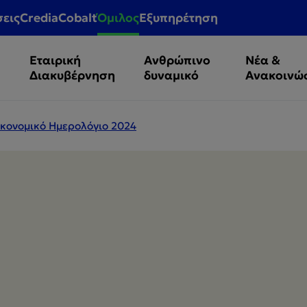
σεις
CrediaCobalt
Όμιλος
Εξυπηρέτηση
Εταιρική
Ανθρώπινο
Νέα &
Διακυβέρνηση
δυναμικό
Ανακοινώ
Οικονομικό Ημερολόγιο 2024