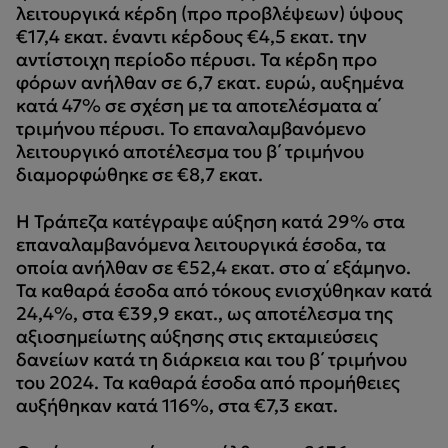
λειτουργικά κέρδη (προ προβλέψεων) ύψους
€17,4 εκατ. έναντι κέρδους €4,5 εκατ. την
αντίστοιχη περίοδο πέρυσι. Τα κέρδη προ
φόρων ανήλθαν σε 6,7 εκατ. ευρώ, αυξημένα
κατά 47% σε σχέση με τα αποτελέσματα α΄
τριμήνου πέρυσι. Το επαναλαμβανόμενο
λειτουργικό αποτέλεσμα του β΄ τριμήνου
διαμορφώθηκε σε €8,7 εκατ.
Η Τράπεζα κατέγραψε αύξηση κατά 29% στα
επαναλαμβανόμενα λειτουργικά έσοδα, τα
οποία ανήλθαν σε €52,4 εκατ. στο α΄ εξάμηνο.
Τα καθαρά έσοδα από τόκους ενισχύθηκαν κατά
24,4%, στα €39,9 εκατ., ως αποτέλεσμα της
αξιοσημείωτης αύξησης στις εκταμιεύσεις
δανείων κατά τη διάρκεια και του β΄ τριμήνου
του 2024. Τα καθαρά έσοδα από προμήθειες
αυξήθηκαν κατά 116%, στα €7,3 εκατ.