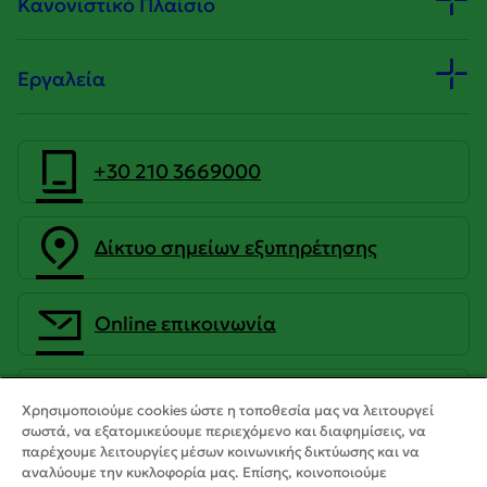
Κανονιστικό Πλαίσιο
Εργαλεία
+30 210 3669000
Δίκτυο σημείων εξυπηρέτησης
Οnline επικοινωνία
CrediaBank Ανώνυμη Τραπεζική
Χρησιμοποιούμε cookies ώστε η τοποθεσία μας να λειτουργεί
Εταιρεία
σωστά, να εξατομικεύουμε περιεχόμενο και διαφημίσεις, να
παρέχουμε λειτουργίες μέσων κοινωνικής δικτύωσης και να
αναλύουμε την κυκλοφορία μας. Επίσης, κοινοποιούμε