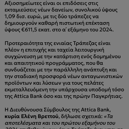
Αξιοσημείωτες είναι οι επιδόσεις στις
εκταμιεύσεις νέων δανείων, συνολικού ύψους
1,09 δισ. ευρώ, με τις δύο τράπεζες να
δημιουργούν καθαρή πιστωτική επέκταση
ύψους €611,5 εκατ. στο α΄ εξάμηνο του 2024.
Προτεραιότητα της ενιαίας Τράπεζας είναι
πλέον η επιτυχής και ταχεία λειτουργική
συγχώνευση με την κατάρτιση ενός δομημένου
και απαιτητικού προγράμματος, που θα
συνδυάζεται με την παράλληλη ανάπτυξη και
την σταδιακή προσφορά νέων ανταγωνιστικών
προϊόντων και λύσεων για τους πελάτες
εκμεταλλευόμενη την υπάρχουσα υποδομή τόσο
της Attica Bank όσο και της πρώην Παγκρήτιας.
Η Διευθύνουσα Σύμβουλος της Attica Bank,
κυρία Ελένη Βρεττού
, δήλωσε σχετικά:
«Τα
αποτελέσματα και του πρώτου εξαμήνου του