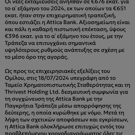
Οι νέες εκταμιεύσεις ανήλθαν σε €676 εκατ. για
το α΄ εξάμηνο του 2024, εκ των οποίων τα €651
εκατ. ήταν στην επιχειρηματική τραπεζική,
όπου εστιάζει η Attica Bank. Αξιοσημείωτη είναι
και πάλι η καθαρή πιστωτική επέκταση, ύψους
€396 εκατ. για το α΄ εξάμηνο του έτους, με την
Τράπεζα να επιτυγχάνει σημαντικά
υψηλότερους ρυθμούς ανάπτυξης σε σχέση με
το μέσο όρο της αγοράς.
Ως προς τις επιχειρησιακές εξελίξεις του
Ομίλου, στις 18/07/2024 υπεγράφη από το
Ταμείο Χρηματοπιστωτικής Σταθερότητας και τη
Thrivest Holding Ltd. δεσμευτική συμφωνία για
τη συγχώνευση της Attica Bank με την
Παγκρήτια Τράπεζα μέσω απορρόφησης της
δεύτερης, η οποία κυρώθηκε με νόμο. Μετά τη
λήψη των σχετικών αποφάσεων και εγκρίσεων,
η Attica Bank ολοκλήρωσε επιτυχώς εντός του
προβλεπόμενου χρονοδιαγράμματος όλες τις