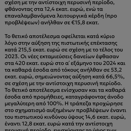
σχέση με την αντίστοιχη περυσινή περίοδο,
φθάνοντας στα 12,4 εκατ. ευρώ, ενώ τα
επαναλαμβανόμενα λειτουργικά κέρδη (προ
προβλέψεων) ανήλθαν σε €15,8 εκατ.
Το θετικό αποτέλεσμα οφείλεται κατά κύριο
λόγο στην αύξηση της πιστωτικής επέκτασης
κατά 215,5 εκατ. ευρώ σε σχέση με το τέλος του
2023. Οι νέες εκταμιεύσεις δανείων έφθασαν
στα 420 εκατ. ευρώ στο α΄ εξάμηνο του 2024 και
τα καθαρά έσοδα από τόκους ανήλθαν σε 53,2
εκατ. ευρώ, σημειώνοντας αύξηση κατά 66,5%,
σε σχέση με την αντίστοιχη περυσινή περίοδο.
Το θετικό αποτέλεσμα ενίσχυσαν και τα καθαρά
έσοδα από προμήθειες, καταγράφοντας άνοδο
μεγαλύτερη από 100%. Η τράπεζα προχώρησε
στο σχηματισμό αυξημένων προβλέψεων έναντι
του πιστωτικού κινδύνου ύψους 14,6 εκατ. ευρώ,
έναντι 12,8 εκατ. ευρώ κατά την αντίστοιχη
περυσινή περίοδο, ενισχύοντας το ύψος των