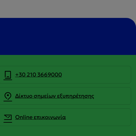
+30 210 3669000
Δίκτυο σημείων εξυπηρέτησης
Οnline επικοινωνία