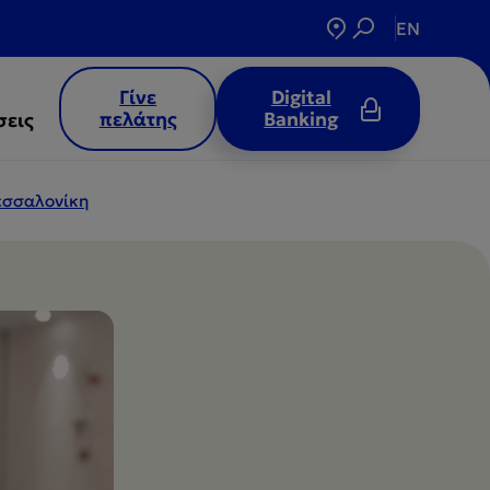
EN
Γίνε
Digital
πελάτης
Banking
σεις
Θεσσαλονίκη