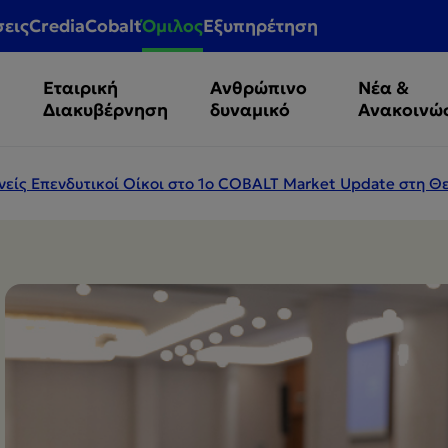
σεις
CrediaCobalt
Όμιλος
Εξυπηρέτηση
Εταιρική
Ανθρώπινο
Νέα &
Διακυβέρνηση
δυναμικό
Ανακοινώ
θνείς Επενδυτικοί Οίκοι στο 1ο COBALT Market Update στη 