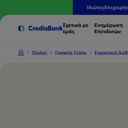
Ιδιώτες
Επιχειρή
Σχετικά με
Ενημέρωση
εμάς
Επενδυτών
Όμιλος
Γραφείο Tύπου
Σημαντικοί διε