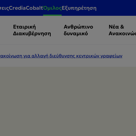
σεις
CrediaCobalt
Όμιλος
Εξυπηρέτηση
Εταιρική
Ανθρώπινο
Νέα &
Διακυβέρνηση
δυναμικό
Ανακοινώ
Ανακοίνωση για αλλαγή διεύθυνσης κεντρικών γραφείων