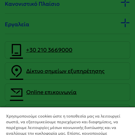
Κανονιστικό Πλαίσιο
Εργαλεία
+30 210 3669000
Δίκτυο σημείων εξυπηρέτησης
Οnline επικοινωνία
CrediaBank Ανώνυμη Τραπεζική
Χρησιμοποιούμε cookies ώστε η τοποθεσία μας να λειτουργεί
Εταιρεία
σωστά, να εξατομικεύουμε περιεχόμενο και διαφημίσεις, να
παρέχουμε λειτουργίες μέσων κοινωνικής δικτύωσης και να
αναλύουμε την κυκλοφορία μας. Επίσης, κοινοποιούμε