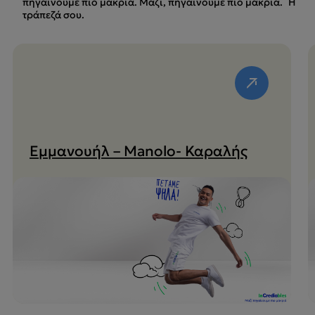
πηγαίνουμε πιο μακριά. Μαζί, πηγαίνουμε πιο μακριά. Η
τράπεζά σου.
Εμμανουήλ – Manolo- Καραλής