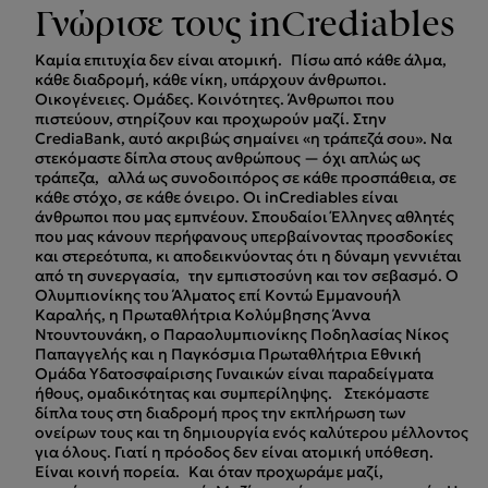
Γνώρισε τους inCrediables
Καμία επιτυχία δεν είναι ατομική. Πίσω από κάθε άλμα,
κάθε διαδρομή, κάθε νίκη, υπάρχουν άνθρωποι.
Οικογένειες. Ομάδες. Κοινότητες. Άνθρωποι που
πιστεύουν, στηρίζουν και προχωρούν μαζί. Στην
CrediaBank, αυτό ακριβώς σημαίνει «η τράπεζά σου». Να
στεκόμαστε δίπλα στους ανθρώπους — όχι απλώς ως
τράπεζα, αλλά ως συνοδοιπόρος σε κάθε προσπάθεια, σε
κάθε στόχο, σε κάθε όνειρο. Οι inCrediables είναι
άνθρωποι που μας εμπνέουν. Σπουδαίοι Έλληνες αθλητές
που μας κάνουν περήφανους υπερβαίνοντας προσδοκίες
και στερεότυπα, κι αποδεικνύοντας ότι η δύναμη γεννιέται
από τη συνεργασία, την εμπιστοσύνη και τον σεβασμό. Ο
Ολυμπιονίκης του Άλματος επί Κοντώ Εμμανουήλ
Καραλής, η Πρωταθλήτρια Κολύμβησης Άννα
Ντουντουνάκη, ο Παραολυμπιονίκης Ποδηλασίας Νίκος
Παπαγγελής και η Παγκόσμια Πρωταθλήτρια Εθνική
Ομάδα Υδατοσφαίρισης Γυναικών είναι παραδείγματα
ήθους, ομαδικότητας και συμπερίληψης. Στεκόμαστε
δίπλα τους στη διαδρομή προς την εκπλήρωση των
ονείρων τους και τη δημιουργία ενός καλύτερου μέλλοντος
για όλους. Γιατί η πρόοδος δεν είναι ατομική υπόθεση.
Είναι κοινή πορεία. Και όταν προχωράμε μαζί,