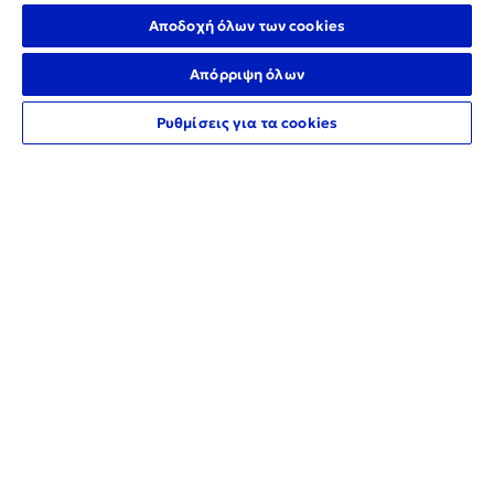
Αποδοχή όλων των cookies
+30 210 3669000
Απόρριψη όλων
Ρυθμίσεις για τα cookies
Δίκτυο σημείων εξυπηρέτησης
Οnline επικοινωνία
CrediaBank Ανώνυμη Τραπεζική
Εταιρεία