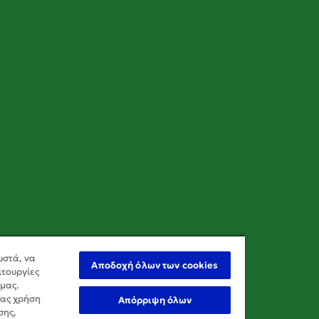
ωστά, να
Αποδοχή όλων των cookies
ιτουργίες
 μας.
σας χρήση
Απόρριψη όλων
σης,