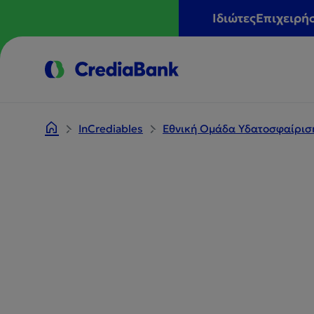
Ιδιώτες
Επιχειρή
InCrediables
Εθνική Ομάδα Υδατοσφαίρισ