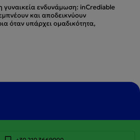
 γυναικεία ενδυνάμωση: inCrediable
εμπνέουν και αποδεικνύουν
ρια όταν υπάρχει ομαδικότητα,
+30 210 3669000