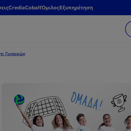
σεις
CrediaCobalt
Όμιλος
Εξυπηρέτηση
ης Γυναικών