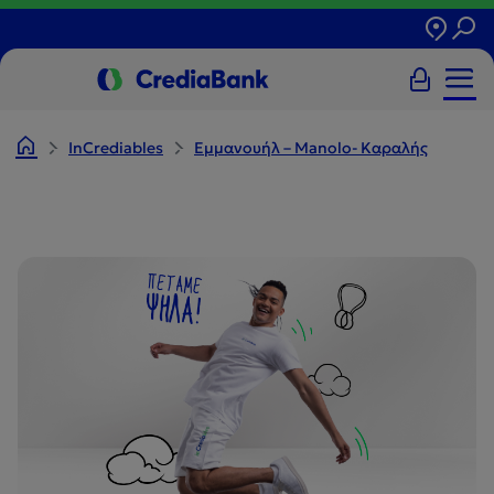
InCrediables
Εμμανουήλ – Manolo- Καραλής