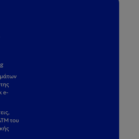
ό
ng
ημάτων
 της
 e-
εις,
ΑΤΜ του
ικής