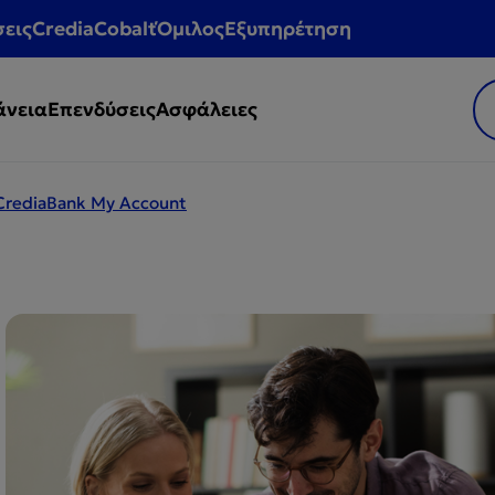
σεις
CrediaCobalt
Όμιλος
Εξυπηρέτηση
άνεια
Επενδύσεις
Ασφάλειες
CrediaBank My Account