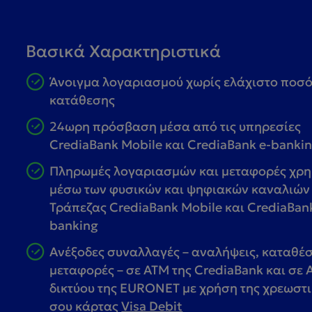
Βασικά Χαρακτηριστικά
Άνοιγμα λογαριασμού χωρίς ελάχιστο ποσ
κατάθεσης
24ωρη πρόσβαση μέσα από
τις υπηρεσίες
CrediaBank Mobile και CrediaBank e-banki
Πληρωμές λογαριασμών και μεταφορές χρ
μέσω των φυσικών και ψηφιακών καναλιών
Τράπεζας CrediaBank Mobile και CrediaBank
banking
Ανέξοδες συναλλαγές – αναλήψεις, καταθέσ
μεταφορές – σε ΑΤΜ της CrediaBank και σε 
δικτύου της EURONET με χρήση της χρεωστ
σου κάρτας
Visa Debit