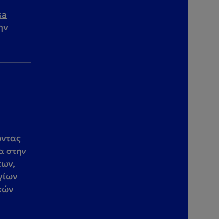
sa
ην
ό
ώντας
α στην
των,
γίων
ικών