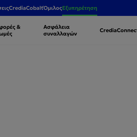
σεις
CrediaCobalt
Όμιλος
Εξυπηρέτηση
φορές &
Ασφάλεια
CrediaConnec
ωμές
συναλλαγών