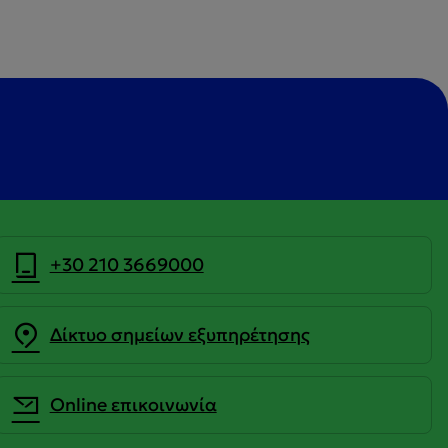
+30 210 3669000
Δίκτυο σημείων εξυπηρέτησης
Οnline επικοινωνία