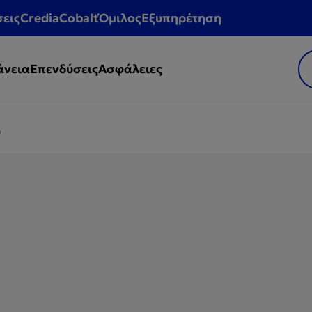
σεις
CrediaCobalt
Όμιλος
Εξυπηρέτηση
άνεια
Επενδύσεις
Ασφάλειες
α