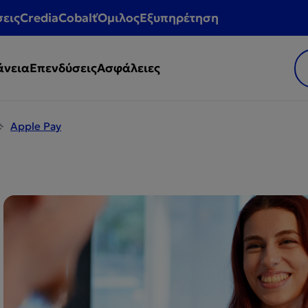
σεις
CrediaCobalt
Όμιλος
Εξυπηρέτηση
άνεια
Επενδύσεις
Ασφάλειες
Apple Pay