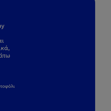
ay
αι
ικά,
κάτω
ρτοφόλι