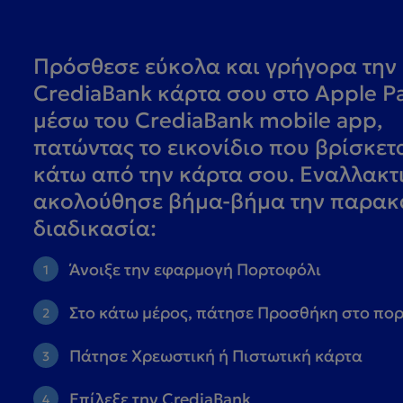
Πρόσθεσε εύκολα και γρήγορα την
CrediaBank κάρτα σου στο Apple P
μέσω του CrediaBank mobile app,
πατώντας το εικονίδιο που βρίσκετ
κάτω από την κάρτα σου. Εναλλακτ
ακολούθησε βήμα-βήμα την παρα
διαδικασία:
Άνοιξε την εφαρμογή Πορτοφόλι
Στο κάτω μέρος, πάτησε Προσθήκη στο πο
Πάτησε Χρεωστική ή Πιστωτική κάρτα
Επίλεξε την CrediaBank