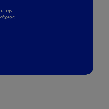
σε την
 κάρτας
ι