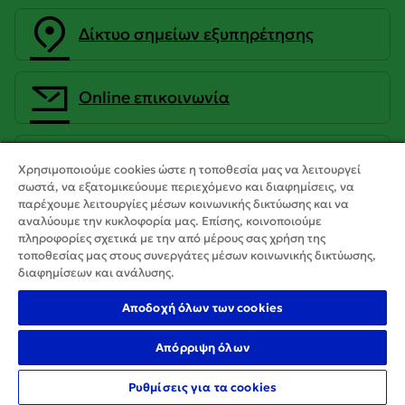
Δίκτυο σημείων εξυπηρέτησης
Οnline επικοινωνία
CrediaBank Ανώνυμη Τραπεζική
Χρησιμοποιούμε cookies ώστε η τοποθεσία μας να λειτουργεί
Εταιρεία
σωστά, να εξατομικεύουμε περιεχόμενο και διαφημίσεις, να
παρέχουμε λειτουργίες μέσων κοινωνικής δικτύωσης και να
αναλύουμε την κυκλοφορία μας. Επίσης, κοινοποιούμε
πληροφορίες σχετικά με την από μέρους σας χρήση της
τοποθεσίας μας στους συνεργάτες μέσων κοινωνικής δικτύωσης,
διαφημίσεων και ανάλυσης.
Αποδοχή όλων των cookies
Απόρριψη όλων
Copyright 2025 CrediaBank
Ρυθμίσεις για τα cookies