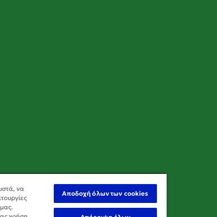
ωστά, να
Αποδοχή όλων των cookies
ιτουργίες
 μας.
σας χρήση