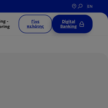
EN
ing -
Γίνε
Digital
πελάτης
Banking
oring