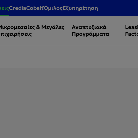
σεις
CrediaCobalt
Όμιλος
Εξυπηρέτηση
Μικρομεσαίες & Μεγάλες
Αναπτυξιακά
Leas
Επιχειρήσεις
Προγράμματα
Fact