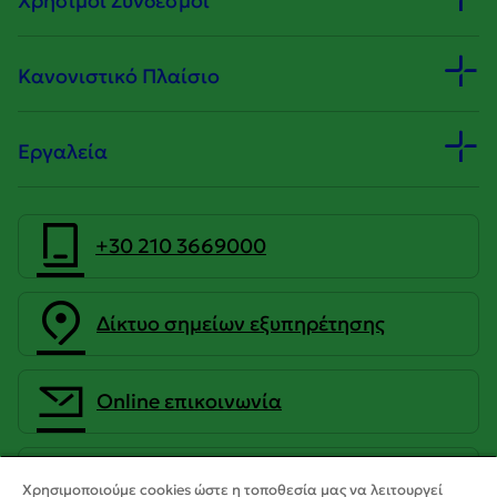
Χρήσιμοι Σύνδεσμοι
Κανονιστικό Πλαίσιο
Εργαλεία
+30 210 3669000
Δίκτυο σημείων εξυπηρέτησης
Οnline επικοινωνία
CrediaBank Ανώνυμη Τραπεζική
Χρησιμοποιούμε cookies ώστε η τοποθεσία μας να λειτουργεί