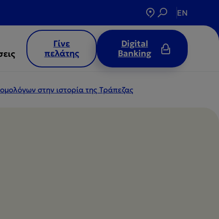
EN
Γίνε
Digital
πελάτης
Banking
σεις
η ομολόγων στην ιστορία της Τράπεζας