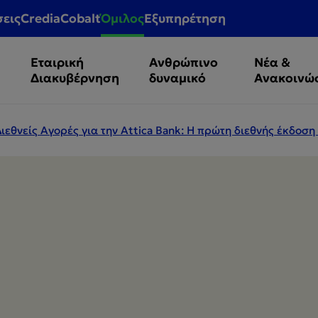
σεις
CrediaCobalt
Όμιλος
Εξυπηρέτηση
Εταιρική
Ανθρώπινο
Νέα &
Διακυβέρνηση
δυναμικό
Ανακοινώ
ιεθνείς Αγορές για την Attica Bank: Η πρώτη διεθνής έκδοσ