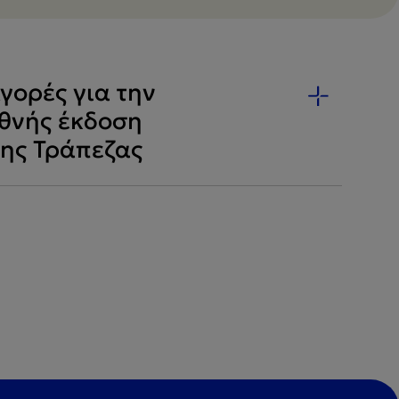
γορές για την
εθνής έκδοση
της Τράπεζας