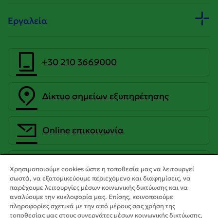
Εργαλεία
+30 210 3669000
Δίκτυο σημείων εξυπηρέτησης
Οnline επικοινωνία
CrediaBank Ανώνυμη Τραπεζική
Χρησιμοποιούμε cookies ώστε η τοποθεσία μας να λειτουργεί
Εταιρεία
σωστά, να εξατομικεύουμε περιεχόμενο και διαφημίσεις, να
παρέχουμε λειτουργίες μέσων κοινωνικής δικτύωσης και να
αναλύουμε την κυκλοφορία μας. Επίσης, κοινοποιούμε
πληροφορίες σχετικά με την από μέρους σας χρήση της
τοποθεσίας μας στους συνεργάτες μέσων κοινωνικής δικτύωσης,