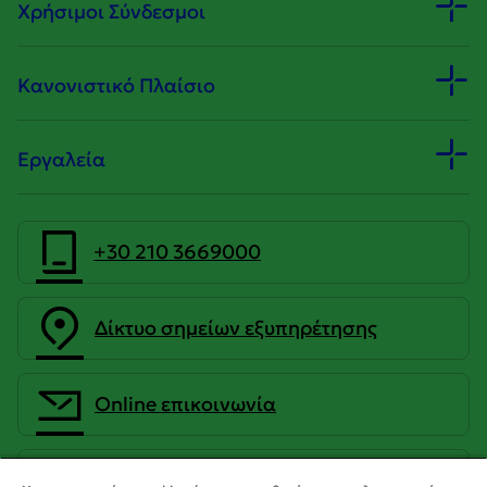
Χρήσιμοι Σύνδεσμοι
Κανονιστικό Πλαίσιο
Εργαλεία
+30 210 3669000
Δίκτυο σημείων εξυπηρέτησης
Οnline επικοινωνία
CrediaBank Ανώνυμη Τραπεζική