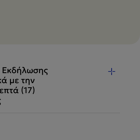
η Εκδήλωσης
ά με την
πτά (17)
ς