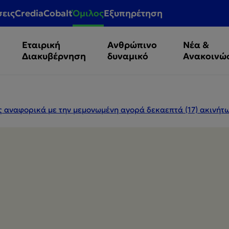
σεις
CrediaCobalt
Όμιλος
Εξυπηρέτηση
Εταιρική
Ανθρώπινο
Νέα &
Διακυβέρνηση
δυναμικό
Ανακοινώ
 αναφορικά με την μεμονωμένη αγορά δεκαεπτά (17) ακινήτω