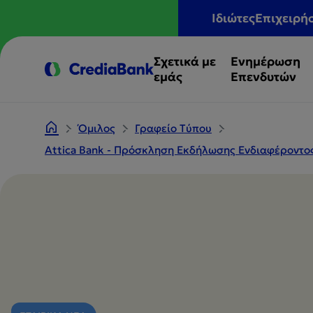
Ιδιώτες
Επιχειρή
Σχετικά με
Ενημέρωση
εμάς
Επενδυτών
Όμιλος
Γραφείο Tύπου
Attica Bank - Πρόσκληση Εκδήλωσης Ενδιαφέροντος