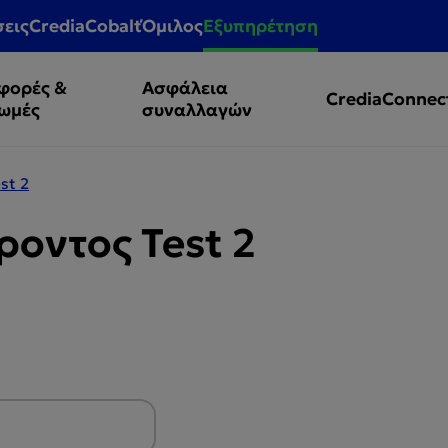
σεις
CrediaCobalt
Όμιλος
Εξυπηρέτηση
φορές &
Ασφάλεια
CrediaConnec
ωμές
συναλλαγών
st 2
οντος Test 2