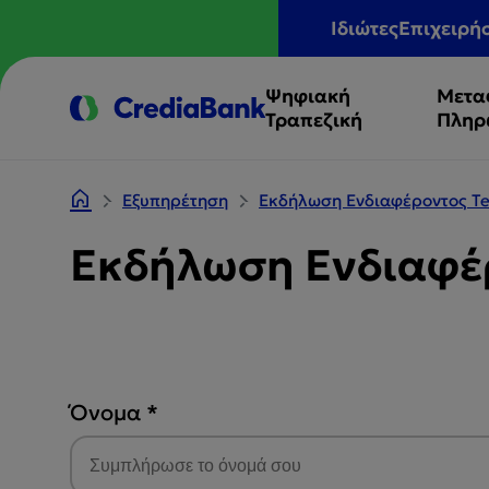
Ιδιώτες
Επιχειρή
Ψηφιακή
Μετα
Τραπεζική
Πληρ
Εξυπηρέτηση
Εκδήλωση Ενδιαφέροντος Te
Εκδήλωση Ενδιαφέρ
Όνομα
*