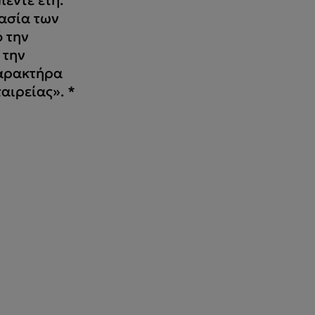
ασία των
 την
 την
αρακτήρα
ταιρείας».
*