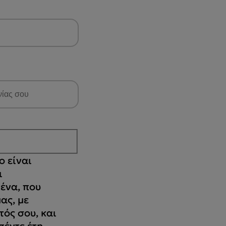
 είναι
ι
ένα, που
ας, με
τός σου, και
έντε έτη.