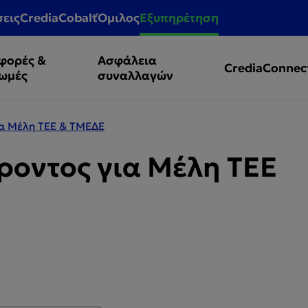
σεις
CrediaCobalt
Όμιλος
Εξυπηρέτηση
φορές &
Ασφάλεια
CrediaConnec
ωμές
συναλλαγών
ια Μέλη ΤΕΕ & ΤΜΕΔΕ
οντος για Μέλη ΤΕΕ