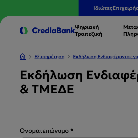
Ιδιώτες
Επιχειρή
Ψηφιακή
Μετα
Τραπεζική
Πληρ
Εξυπηρέτηση
Εκδήλωση Ενδιαφέροντος γ
Εκδήλωση Ενδιαφέρ
& ΤΜΕΔΕ
Ονοματεπώνυμο
*