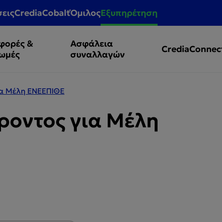
σεις
CrediaCobalt
Όμιλος
Εξυπηρέτηση
φορές &
Ασφάλεια
CrediaConnec
ωμές
συναλλαγών
ια Μέλη ΕΝΕΕΠΙΘΕ
ροντος για Μέλη