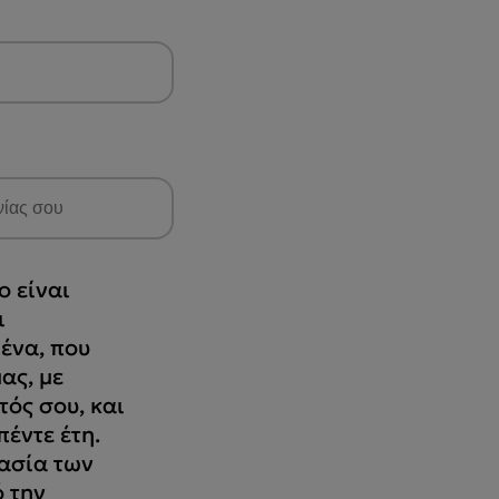
 είναι
ι
ένα, που
ας, με
τός σου, και
έντε έτη.
ασία των
 την