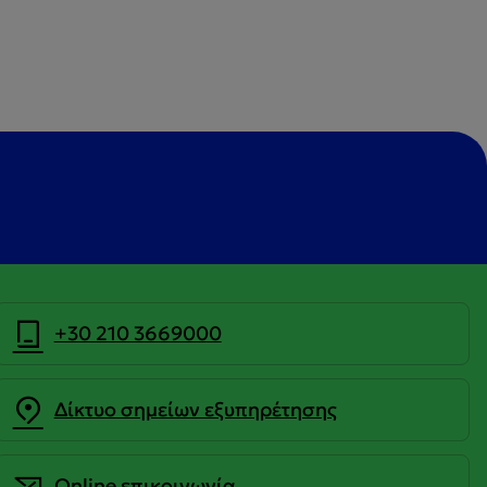
+30 210 3669000
Δίκτυο σημείων εξυπηρέτησης
Οnline επικοινωνία