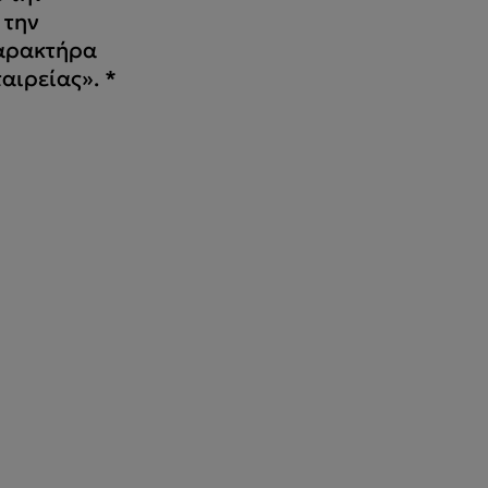
 την
αρακτήρα
ταιρείας».
*