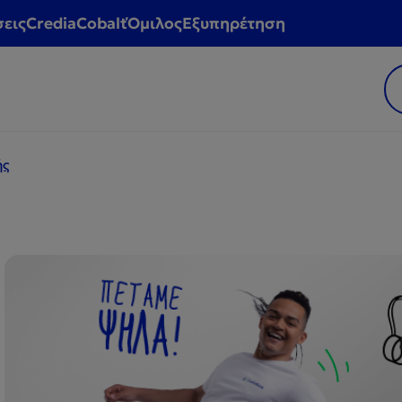
σεις
CrediaCobalt
Όμιλος
Εξυπηρέτηση
ής