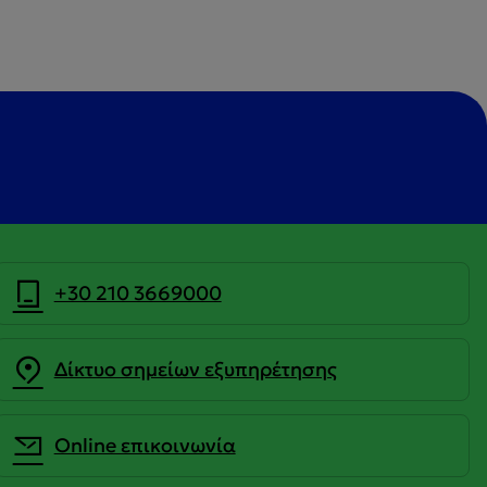
+30 210 3669000
Δίκτυο σημείων εξυπηρέτησης
Οnline επικοινωνία