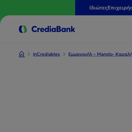
Ιδιώτες
Επιχειρή
InCrediables
Εμμανουήλ – Manolo- Καραλ