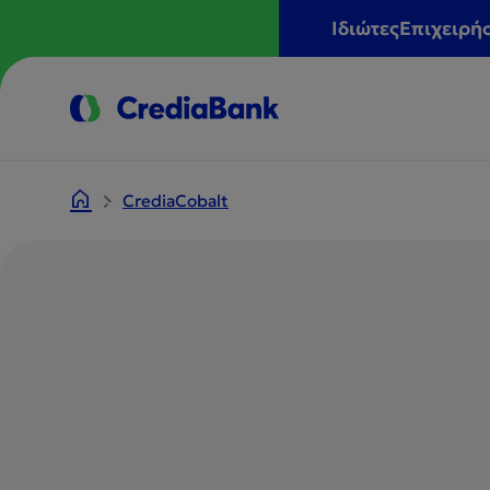
Ιδιώτες
Επιχειρή
CrediaCobalt