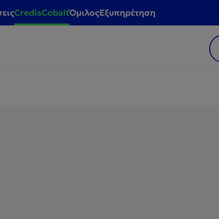
σεις
CrediaCobalt
Όμιλος
Εξυπηρέτηση